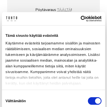
Pöytävaraus
TÄÄLTÄ
!
Ravintola Tuhto
Yliopistonkatu 55
Tämä sivusto käyttää evästeitä
33100 Tampere
Käytämme evästeitä tarjoamamme sisällön ja mainosten
räätälöimiseen, sosiaalisen median ominaisuuksien
Ravintolan sali: tuhto@royalravintolat.com ja
tukemiseen ja kävijämäärämme analysoimiseen. Lisäksi
+358 50 331 9315
jaamme sosiaalisen median, mainosalan ja analytiikka-
alan kumppaneillemme tietoja siitä, miten käytät
sivustoamme. Kumppanimme voivat yhdistää näitä
Myyntitiimi: ravintola@tampere-talo.fi ja +358
tietoja muihin tietoihin, joita olet antanut heille tai joita on
50 388 71 55 (ma-pe 13.00-15.00)
kerätty, kun olet käyttänyt heidän palvelujaan.
Instagram
Facebook
Suostumuksen
Välttämätön
valinta