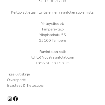
Su 11.00-17.00
Keittiö suljetaan tuntia ennen ravintolan sulkemista.
Yhteystiedot:
Tampere-talo
Yliopistokatu 55
33100 Tampere
Ravintolan sali:
tuhto@royalravintolat.com
+358 50 331 93 15
Tilaa uutiskirje
Oivaraportti
Evästeet & Tietosuoja
Instagram
Facebook