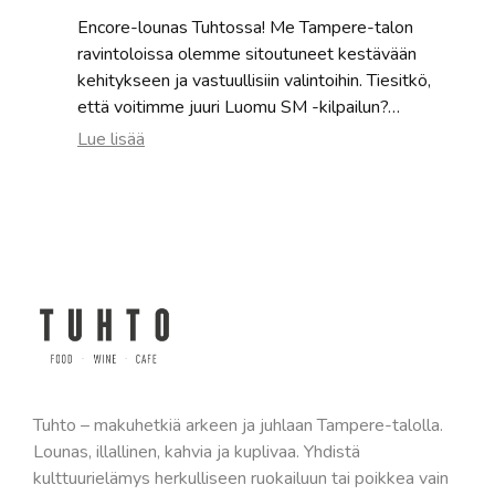
Encore-lounas Tuhtossa! Me Tampere-talon
ravintoloissa olemme sitoutuneet kestävään
kehitykseen ja vastuullisiin valintoihin. Tiesitkö,
että voitimme juuri Luomu SM -kilpailun?…
:
Lue lisää
Hävikkilounas
Tampereella
|
Encore-
lounas
Tuhtossa
Tuhto – makuhetkiä arkeen ja juhlaan Tampere-talolla.
Lounas, illallinen, kahvia ja kuplivaa. Yhdistä
kulttuurielämys herkulliseen ruokailuun tai poikkea vain