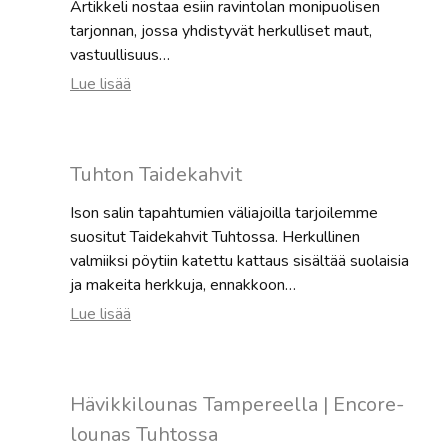
Artikkeli nostaa esiin ravintolan monipuolisen
tarjonnan, jossa yhdistyvät herkulliset maut,
vastuullisuus…
:
Lue lisää
Tampere-
talon
Ravintola
Tuhton Taidekahvit
Tuhto
hurmaa
Ison salin tapahtumien väliajoilla tarjoilemme
herkullisuudellaan
suositut Taidekahvit Tuhtossa. Herkullinen
ja
valmiiksi pöytiin katettu kattaus sisältää suolaisia
vastuullisuudellaan
ja makeita herkkuja, ennakkoon…
:
Lue lisää
Tuhton
Taidekahvit
Hävikkilounas Tampereella | Encore-
lounas Tuhtossa