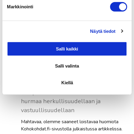
Markkinointi
Näytä tiedot
Salli kaikki
Salli valinta
Kurkkaa Tuhton kuulumisia!
Kiellä
Tampere-talon Ravintola Tuhto
hurmaa herkullisuudellaan ja
vastuullisuudellaan
Mahtavaa, olemme saaneet loistavaa huomiota
Kohokohdat.fi-sivustolla julkaistussa artikkelissa.