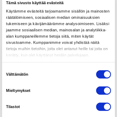
Tämä sivusto käyttää evästeitä
Myyntitiimi: ravintola@tampere-talo.fi ja +358 50 388
Käytämme evästeitä tarjoamamme sisällön ja mainosten
71 55 (ma-pe 13.00-15.00)
räätälöimiseen, sosiaalisen median ominaisuuksien
tukemiseen ja kävijämäärämme analysoimiseen. Lisäksi
Lounas
Menu
Tampere-talon tapahtumat
Ota yhteyttä
jaamme sosiaalisen median, mainosalan ja analytiikka-
alan kumppaneillemme tietoja siitä, miten käytät
sivustoamme. Kumppanimme voivat yhdistää näitä
tietoja muihin tietoihin, joita olet antanut heille tai joita on
kerätty, kun olet käyttänyt heidän palvelujaan.
Suostumuksen
Välttämätön
valinta
Mieltymykset
Tilastot