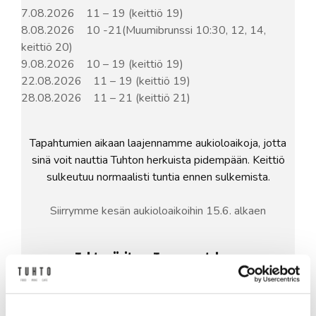
7.08.2026
11 – 19 (keittiö 19)
8.08.2026
10 -21(Muumibrunssi 10:30, 12, 14,
keittiö 20)
9.08.2026
10 – 19 (keittiö 19)
22.08.2026
11 – 19 (keittiö 19)
28.08.2026
11 – 21 (keittiö 21)
Tapahtumien aikaan laajennamme aukioloaikoja, jotta
sinä voit nauttia Tuhton herkuista pidempään. Keittiö
sulkeutuu normaalisti tuntia ennen sulkemista.
Siirrymme kesän aukioloaikoihin 15.6. alkaen
Tuhto sijaitsee Tampere-talossa
Yliopistonkatu 55, 33100 Tampere
Ravintolan sali p. +358 50 331 93 15