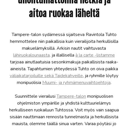
aitoa ruokaa läheltä
Tampere-talon sydämessä sijaitseva Ravintola Tuhto
hemmottelee niin paikallisia kuin vierailijoita herkullisilla
makuelämyksillä. Arkisin nautit vaihtuvasta
lähiruokalounaasta,
ja illallisella
à la carte -listamme
tarjoaa ainutlaatuisia sesonkimakuja paikallisista raaka-
aineista. Tapahtumien yhteydessä Tuhto on oiva paikka
väliaikatarjoiluille sekä Taidekahveille
, ja ryhmille löytyy
monipuolisia
Muumi- ja ryhmämenuvaihtoehtoja
.
Suunnittele vierailusi
Tampere-talon
monipuolisen
ohjelmiston ympärille ja yhdistä kulttuurielämys
herkulliseen ruokailuun Tuhtossa. Voit myös vain saapua
sisään nauttimaan rennosta tunnelmasta ja herkullisista
mauista, olemme täällä sinua varten. Varaa pöytäsi jo