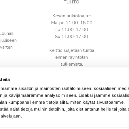
TUHTO
Kesän aukioloajat:
Ma-pe 11.00-18.00
La 11.00-17.00
 Lounas,
Su 11.00-17.00
rkulliseen
varten.
Keittiö suljetaan tuntia
ennen ravintolan
sulkemista.
Yhteystiedot:
teitä
Tampere-talo
mamme sisällön ja mainosten räätälöimiseen, sosiaalisen medi
Yliopistokatu 55
n ja kävijämäärämme analysoimiseen. Lisäksi jaamme sosiaali
33100 Tampere
alan kumppaneillemme tietoja siitä, miten käytät sivustoamme.
näitä tietoja muihin tietoihin, joita olet antanut heille tai joita 
Ravintolan sali:
palvelujaan.
tuhto@royalravintolat.com
+358 50 331 93 15