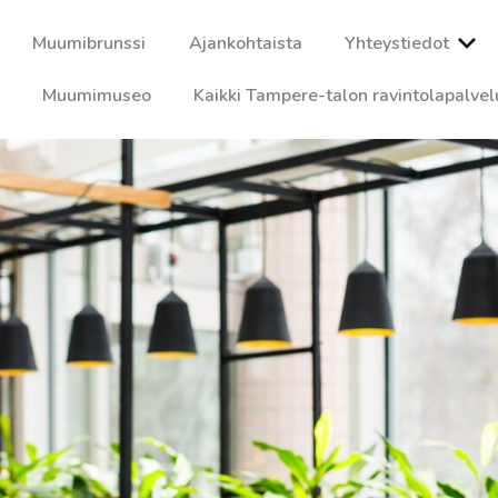
Muumibrunssi
Ajankohtaista
Yhteystiedot
Muumimuseo
Kaikki Tampere-talon ravintolapalvel
kaa ja tunnelmaa vaativallekin maulle. Nauti herkullisista lounaist
imme ja varaa pöytäsi jo tänään!