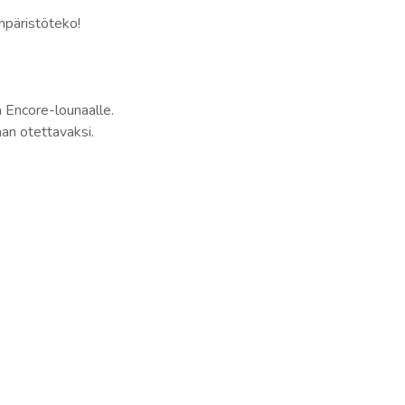
mpäristöteko!
ä Encore-lounaalle.
an otettavaksi.