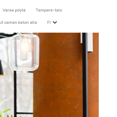
Varaa pöytä
Tampere-talo
ut saman katon alla
FI
a ja illallisista, jotka on valmistettu huolella valituista raaka-