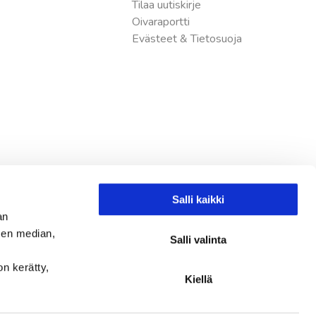
Tilaa uutiskirje
Oivaraportti
Evästeet & Tietosuoja
Salli kaikki
an
sen median,
Salli valinta
on kerätty,
Kiellä
Instagram
Facebook