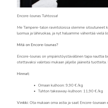
Hävikkilounas
Encore-lounas Tuhtossa!
Tampereella
Me Tampere-talon ravintoloissa olemme sitoutuneet kest
luomua ja lähiruokaa, ja nyt haluamme vähentää vielä l
|
Mitä on Encore-lounas?
Encore-
Encore-lounas on ympäristöystävällinen tapa nauttia b
lounas
otettavaksi valintasi mukaan jäljelle jääneitä tuotteit
Tuhtossa
Hinnat:
Omaan kulhoon: 9,90 € /kg
Tuhton takeaway-kulhoon: 11,90 € /kg
Vinkki:
Ota mukaan oma astia ja saat Encore-lounaan e