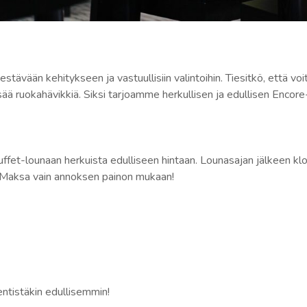
ävään kehitykseen ja vastuullisiin valintoihin. Tiesitkö, että 
isää ruokahävikkiä. Siksi tarjoamme herkullisen ja edullisen Encor
uffet-lounaan herkuista edulliseen hintaan. Lounasajan jälkeen 
a. Maksa vain annoksen painon mukaan!
ntistäkin edullisemmin!