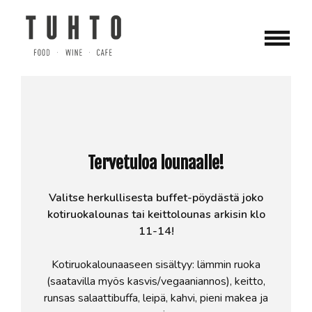
Skip
to
content
Ravintola Tuhto, Tampere-talon sydämessä, tarjoaa
Lounas
lähiruokaa ja tunnelmaa vaativallekin maulle. Nauti
herkullisista lounaista ja illallisista, jotka on valmistettu
huolella valituista raaka-aineista. Tutustu sesongin mukaisiin
à la carte -annoksiimme ja varaa pöytäsi jo tänään!
Tervetuloa lounaalle!
Valitse herkullisesta buffet-pöydästä joko
kotiruokalounas tai keittolounas arkisin klo
11-14!
Kotiruokalounaaseen sisältyy: lämmin ruoka
(saatavilla myös kasvis/vegaaniannos), keitto,
runsas salaattibuffa, leipä, kahvi, pieni makea ja