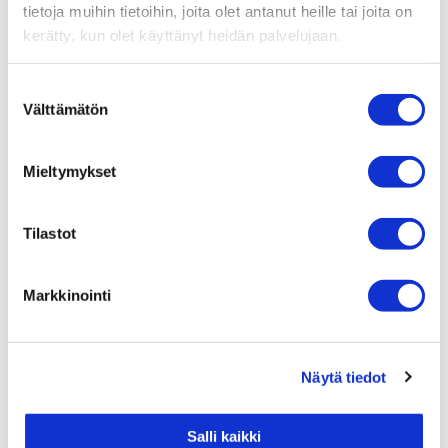
tietoja muihin tietoihin, joita olet antanut heille tai joita on
kerätty, kun olet käyttänyt heidän palvelujaan.
KOTIRUOKALOUNAS 13,70€ KEITTOLOU
NAS 12,70€
Suostumuksen
Välttämätön
valinta
L = Laktoositon M = Maidoton Veg =
Vegaaninen G = Gluteeniton
Mieltymykset
(G) = eri gluteeniton vaihtoehto (Veg) = eri
vegaaninen vaihtoehto
Tilastot
T U H T O – Tampere-talo, yliopistonkatu 55,
33100 Tampere
Markkinointi
050 331 9315 –
www.ravintolatuhto.fi
–
myyntipalvelu@royalravintolat.com
Näytä tiedot
Salli kaikki