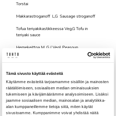
Torstai
Makkarastroganoff L,G Sausage stroganoff
Tofua teriyakikastikkeessa Veg,G Tofu in
teriyaki sauce
Hernekeittoa M, G ( Veg) Peasoup
Pannukakkuja L
Perjantai
Tämä sivusto käyttää evästeitä
Käytämme evästeitä tarjoamamme sisällön ja mainosten
Chili con carne L,G
räätälöimiseen, sosiaalisen median ominaisuuksien
tukemiseen ja kävijämäärämme analysoimiseen. Lisäksi
Chili sin carne Veg, G
jaamme sosiaalisen median, mainosalan ja analytiikka-
alan kumppaneillemme tietoja siitä, miten käytät
Rakuuna-porkkana -sosekeitto Veg, G Carrot
sivustoamme. Kumppanimme voivat yhdistää näitä
soup with dragoon