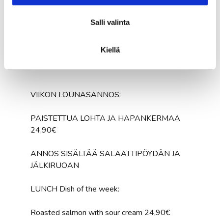
Salli valinta
Viikon lounasannos
Kiellä
VIIKON LOUNASANNOS:
PAISTETTUA LOHTA JA HAPANKERMAA
24,90€
ANNOS SISÄLTÄÄ SALAATTIPÖYDÄN JA
JÄLKIRUOAN
LUNCH Dish of the week:
Roasted salmon with sour cream 24,90€