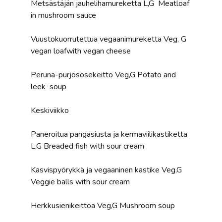
Metsästäjän jauhelihamureketta L,G Meatloaf
in mushroom sauce
Vuustokuorrutettua vegaanimureketta Veg, G
vegan loafwith vegan cheese
Peruna-purjososekeitto Veg,G Potato and
leek soup
Keskiviikko
Paneroitua pangasiusta ja kermaviilikastiketta
L,G Breaded fish with sour cream
Kasvispyörykkä ja vegaaninen kastike Veg,G
Veggie balls with sour cream
Herkkusienikeittoa Veg,G Mushroom soup