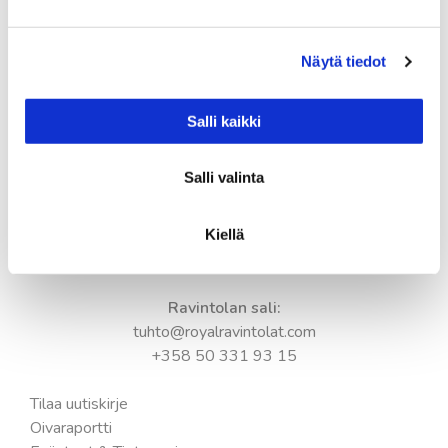
Kesän aukioloajat:
Ma-pe 11.00-18.00
Näytä tiedot
La 11.00-17.00
Su 11.00-17.00
Salli kaikki
Keittiö suljetaan tuntia ennen ravintolan sulkemista.
Salli valinta
Yhteystiedot:
Tampere-talo
Kiellä
Yliopistokatu 55
33100 Tampere
Ravintolan sali:
tuhto@royalravintolat.com
+358 50 331 93 15
Tilaa uutiskirje
Oivaraportti