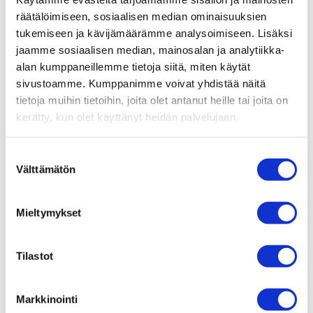
räätälöimiseen, sosiaalisen median ominaisuuksien
Taidekahvit
tukemiseen ja kävijämäärämme analysoimiseen. Lisäksi
Taidekahvit Tuhtossa
jaamme sosiaalisen median, mainosalan ja analytiikka-
Tuhtossa
alan kumppaneillemme tietoja siitä, miten käytät
27.06.2024
sivustoamme. Kumppanimme voivat yhdistää näitä
tietoja muihin tietoihin, joita olet antanut heille tai joita on
kerätty, kun olet käyttänyt heidän palvelujaan.
Suostumuksen
Välttämätön
valinta
Tuhto – makuhetkiä arkeen ja juhlaan Tampere-talolla.
Mieltymykset
Lounas, illallinen, kahvia ja kuplivaa. Yhdistä
kulttuurielämys herkulliseen ruokailuun tai poikkea vain
Tilastot
sisään. Olemme täällä sinua varten.
TUHTO
Markkinointi