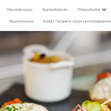
Muumibrunssi
Ajankohtaista
Yhteystiedot
Muumimuseo
Kaikki Tampere-talon ravintolapalvel
kaa ja tunnelmaa vaativallekin maulle. Nauti herkullisista lounaist
imme ja varaa pöytäsi jo tänään!