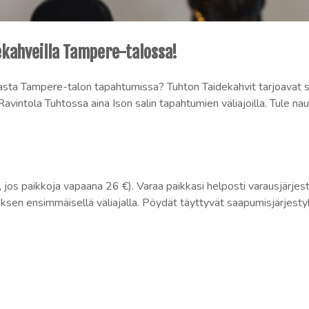
ekahveilla Tampere-talossa!
iajasta Tampere-talon tapahtumissa? Tuhton Taidekahvit tarjoavat 
 Ravintola Tuhtossa aina Ison salin tapahtumien väliajoilla. Tule 
, jos paikkoja vapaana 26 €). Varaa paikkasi helposti varausjärje
äytöksen ensimmäisellä väliajalla. Pöydät täyttyvät saapumisjärjes