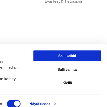
Evästeet & Tietosuoja
Salli kaikki
an
sen median,
Salli valinta
on kerätty,
Kiellä
Instagram
Facebook
ti
Näytä tiedot