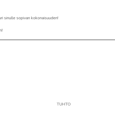
uri sinulle sopivan kokonaisuuden!
n!
TUHTO