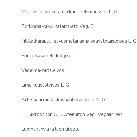
Metsäsienipiirakkaa ja kantarellimoussea L, G
Porkkana-rakuunatartaletti Veg, G
Tillikatkarapua, savusmetanaa ja saaristolaisleipää L, G
Suola-karamelli fudgea L
Vadelma-britaleivos L
Lime-juustoleivos L, G
Artesaani mustikkavaahtokarkkeja M, G
L=Laktoositon G=Gluteeniton Veg=Vegaaninen
Luomukahvia ja luomuteetä