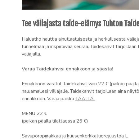
Taidekahvit
Tee väliajasta taide-elämys Tuhton Taid
Tuhtossa
Haluatko nauttia ainutlaatuisesta ja herkullisesta väl
tunnelmaa ja inspiroivaa seuraa. Taidekahvit tarjoillaan
väliajalla.
Varaa Taidekahvisi ennakkoon ja säästä!
Ennakkoon varatut Taidekahvit vain 22 € (paikan päällä
haluamallesi väliajalle. Taidekahvit tarjoillaan aina n
ennakkoon. Varaa paikka
TÄÄLTÄ.
MENU 22 €
(paikan päällä tilattaessa 26 €)
Savuporopiirakkaa ja kuusenkerkkätuorejuustoa L