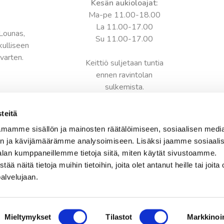
Kesän aukioloajat:
Ma-pe 11.00-18.00
La 11.00-17.00
 Lounas,
Su 11.00-17.00
rkulliseen
varten.
Keittiö suljetaan tuntia
ennen ravintolan
sulkemista.
Yhteystiedot:
teitä
Tampere-talo
mamme sisällön ja mainosten räätälöimiseen, sosiaalisen medi
Yliopistokatu 55
n ja kävijämäärämme analysoimiseen. Lisäksi jaamme sosiaali
33100 Tampere
alan kumppaneillemme tietoja siitä, miten käytät sivustoamme.
näitä tietoja muihin tietoihin, joita olet antanut heille tai joita 
Ravintolan sali:
palvelujaan.
tuhto@royalravintolat.com
+358 50 331 93 15
Mieltymykset
Tilastot
Markkinoin