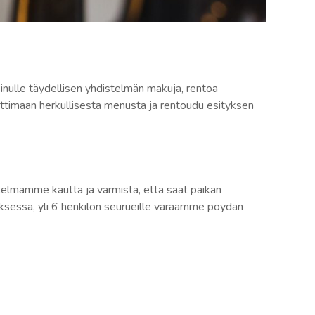
sinulle täydellisen yhdistelmän makuja, rentoa
nauttimaan herkullisesta menusta ja rentoudu esityksen
stelmämme kautta ja varmista, että saat paikan
tyksessä, yli 6 henkilön seurueille varaamme pöydän