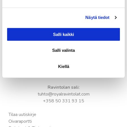
Kesän aukioloajat:
Ma-pe 11.00-18.00
Näytä tiedot
La 11.00-17.00
Su 11.00-17.00
Salli kaikki
Keittiö suljetaan tuntia ennen ravintolan sulkemista.
Salli valinta
Yhteystiedot:
Tampere-talo
Kiellä
Yliopistokatu 55
33100 Tampere
Ravintolan sali:
tuhto@royalravintolat.com
+358 50 331 93 15
Tilaa uutiskirje
Oivaraportti