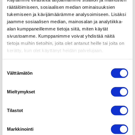
räätälöimiseen, sosiaalisen median ominaisuuksien
Taidekahvit
tukemiseen ja kävijämäärämme analysoimiseen. Lisäksi
Taidekahvit Tuhtossa
jaamme sosiaalisen median, mainosalan ja analytiikka-
Tuhtossa
alan kumppaneillemme tietoja siitä, miten käytät
27.06.2024
sivustoamme. Kumppanimme voivat yhdistää näitä
tietoja muihin tietoihin, joita olet antanut heille tai joita on
kerätty, kun olet käyttänyt heidän palvelujaan.
Suostumuksen
Välttämätön
valinta
Tuhto – makuhetkiä arkeen ja juhlaan Tampere-talolla.
Mieltymykset
Lounas, illallinen, kahvia ja kuplivaa. Yhdistä
kulttuurielämys herkulliseen ruokailuun tai poikkea vain
Tilastot
sisään. Olemme täällä sinua varten.
TUHTO
Markkinointi