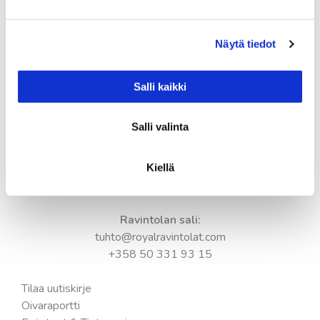
Kesän aukioloajat:
Ma-pe 11.00-18.00
Näytä tiedot
La 11.00-17.00
Su 11.00-17.00
Salli kaikki
Keittiö suljetaan tuntia ennen ravintolan sulkemista.
Salli valinta
Yhteystiedot:
Tampere-talo
Kiellä
Yliopistokatu 55
33100 Tampere
Ravintolan sali:
tuhto@royalravintolat.com
+358 50 331 93 15
Tilaa uutiskirje
Oivaraportti