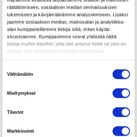
räätälöimiseen, sosiaalisen median ominaisuuksien
Taidekahvit
tukemiseen ja kävijämäärämme analysoimiseen. Lisäksi
Taidekahvit Tuhtossa
jaamme sosiaalisen median, mainosalan ja analytiikka-
Tuhtossa
alan kumppaneillemme tietoja siitä, miten käytät
27.06.2024
sivustoamme. Kumppanimme voivat yhdistää näitä
tietoja muihin tietoihin, joita olet antanut heille tai joita on
kerätty, kun olet käyttänyt heidän palvelujaan.
Suostumuksen
Välttämätön
valinta
Tuhto – makuhetkiä arkeen ja juhlaan Tampere-talolla.
Mieltymykset
Lounas, illallinen, kahvia ja kuplivaa. Yhdistä
kulttuurielämys herkulliseen ruokailuun tai poikkea vain
Tilastot
sisään. Olemme täällä sinua varten.
TUHTO
Markkinointi