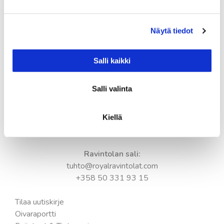
Kesän aukioloajat:
Ma-pe 11.00-18.00
Näytä tiedot
La 11.00-17.00
Su 11.00-17.00
Salli kaikki
Keittiö suljetaan tuntia ennen ravintolan sulkemista.
Salli valinta
Yhteystiedot:
Tampere-talo
Kiellä
Yliopistokatu 55
33100 Tampere
Ravintolan sali:
tuhto@royalravintolat.com
+358 50 331 93 15
Tilaa uutiskirje
Oivaraportti