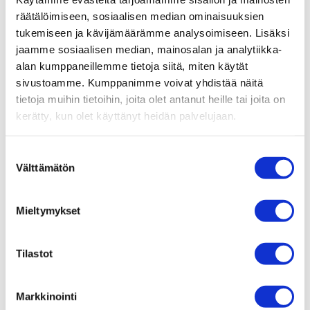
räätälöimiseen, sosiaalisen median ominaisuuksien
Taidekahvit
tukemiseen ja kävijämäärämme analysoimiseen. Lisäksi
Taidekahvit Tuhtossa
jaamme sosiaalisen median, mainosalan ja analytiikka-
Tuhtossa
alan kumppaneillemme tietoja siitä, miten käytät
27.06.2024
sivustoamme. Kumppanimme voivat yhdistää näitä
tietoja muihin tietoihin, joita olet antanut heille tai joita on
kerätty, kun olet käyttänyt heidän palvelujaan.
Suostumuksen
Välttämätön
valinta
Tuhto – makuhetkiä arkeen ja juhlaan Tampere-talolla.
Mieltymykset
Lounas, illallinen, kahvia ja kuplivaa. Yhdistä
kulttuurielämys herkulliseen ruokailuun tai poikkea vain
Tilastot
sisään. Olemme täällä sinua varten.
TUHTO
Markkinointi